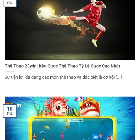
Th2
Thể Thao 23win: Kèo Cược Thể Thao Tỷ Lệ Cược Cao Nhất
Sự tiện lợi, đa dạng các môn thể thao và đặc biệt là cơ hội [...]
18
Th2