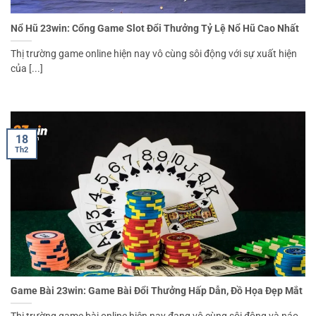
Nổ Hũ 23win: Cổng Game Slot Đổi Thưởng Tỷ Lệ Nổ Hũ Cao Nhất
Thị trường game online hiện nay vô cùng sôi động với sự xuất hiện
của [...]
18
Th2
Game Bài 23win: Game Bài Đổi Thưởng Hấp Dẫn, Đồ Họa Đẹp Mắt