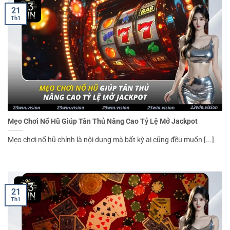
21
Th1
Mẹo Chơi Nổ Hũ Giúp Tân Thủ Nâng Cao Tỷ Lệ Mở Jackpot
Mẹo chơi nổ hũ chính là nội dung mà bất kỳ ai cũng đều muốn [...]
21
Th1