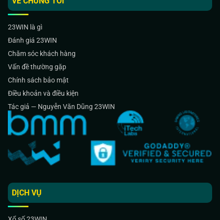
VỀ CHÚNG TÔI
23WIN là gì
Đánh giá 23WIN
Chăm sóc khách hàng
Vấn đề thường gặp
Chính sách bảo mật
Điều khoản và điều kiện
Tác giả — Nguyễn Văn Dũng 23WIN
DỊCH VỤ
Xổ số 23WIN