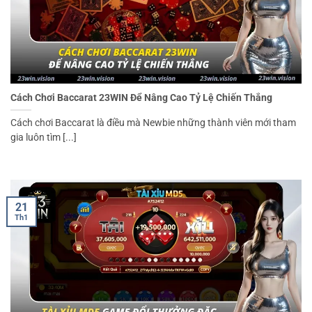
Cách Chơi Baccarat 23WIN Để Nâng Cao Tỷ Lệ Chiến Thắng
Cách chơi Baccarat là điều mà Newbie những thành viên mới tham
gia luôn tìm [...]
21
Th1