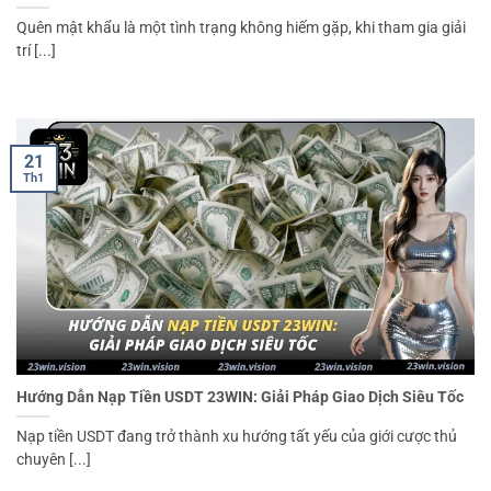
Quên mật khẩu là một tình trạng không hiếm gặp, khi tham gia giải
trí [...]
21
Th1
Hướng Dẫn Nạp Tiền USDT 23WIN: Giải Pháp Giao Dịch Siêu Tốc
Nạp tiền USDT đang trở thành xu hướng tất yếu của giới cược thủ
chuyên [...]