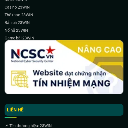
Casino 23WIN
Thể thao 23WIN
Bắn cá 23WIN
Nổ hũ 23WIN
Game bài 23WIN
LIÊN HỆ
📌 Tên thương hiệu: 23WIN