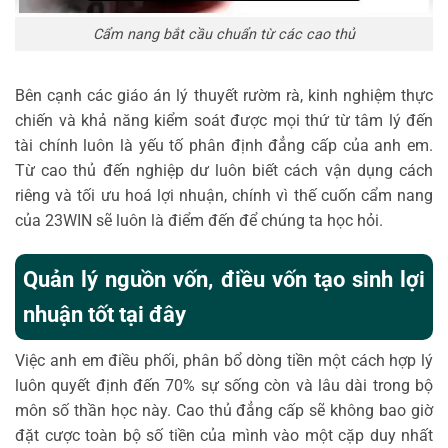
Cẩm nang bắt cầu chuẩn từ các cao thủ
Bên cạnh các giáo án lý thuyết rườm rà, kinh nghiệm thực
chiến và khả năng kiểm soát được mọi thứ từ tâm lý đến
tài chính luôn là yếu tố phân định đẳng cấp của anh em.
Từ cao thủ đến nghiệp dư luôn biết cách vận dụng cách
riêng và tối ưu hoá lợi nhuận, chính vì thế cuốn cẩm nang
của 23WIN sẽ luôn là điểm đến để chúng ta học hỏi.
Quản lý nguồn vốn, điều vốn tạo sinh lợi
nhuận tốt tại đây
Việc anh em điều phối, phân bổ dòng tiền một cách hợp lý
luôn quyết định đến 70% sự sống còn và lâu dài trong bộ
môn số thần học này. Cao thủ đẳng cấp sẽ không bao giờ
đặt cược toàn bộ số tiền của mình vào một cặp duy nhất