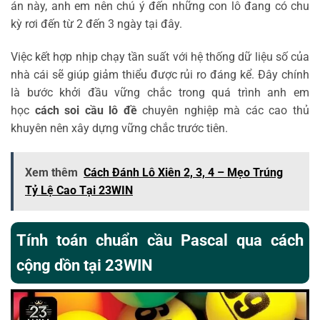
án này, anh em nên chú ý đến những con lô đang có chu
kỳ rơi đến từ 2 đến 3 ngày tại đây.
Việc kết hợp nhịp chạy tần suất với hệ thống dữ liệu số của
nhà cái sẽ giúp giảm thiểu được rủi ro đáng kể. Đây chính
là bước khởi đầu vững chắc trong quá trình anh em
học
cách soi cầu lô đề
chuyên nghiệp mà các cao thủ
khuyên nên xây dựng vững chắc trước tiên.
Xem thêm
Cách Đánh Lô Xiên 2, 3, 4 – Mẹo Trúng
Tỷ Lệ Cao Tại 23WIN
Tính toán chuẩn cầu Pascal qua cách
cộng dồn tại 23WIN