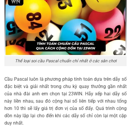
Thể loại soi cầu Pascal chuẩn chỉ nhất ở các sân chơi
Cầu Pascal luôn là phương pháp tính toán dựa trên dãy số
đặc biệt và giải nhất trong chu kỳ quay thưởng gần nhất
của nhà đài anh em chọn tại 23WIN. Hãy xếp hai dãy số
này liền nhau, sau đó cộng hai số liên tiếp với nhau tổng
hơn 10 thì sẽ lấy giá trị đơn vị của số đấy. Quá trình cộng
dồn này lặp lại cho đến khi các dãy số chỉ còn lại một cặp
duy nhất.