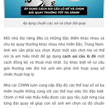
Áp dụng chuẩn các soi và chọn đài quay
Mỗi nhà đài riêng đều có những đặc điểm khác nhau và
chu kỳ quay thưởng khác nhau như miền Bắc, Trung Nam.
Anh em cần phải lựa chọn được một sân chơi mà có thể
nói là am hiểu nhất để áp dụng
cách soi cầu lô đề
một
cách đồng bộ và thoải mái nhất. Sự khác biệt về cơ cấu
giải thưởng nên đòi hỏi anh em phải linh hoạt xoay sở
chiến thuật hợp lý.
Nhà cái 23WIN luôn cung cấp đầy đủ các thể loại xổ số ba
miền truyền thống cùng với các thể loại siêu tốc đặc biệt.
Chính vì thế việc thấu hiểu được các quy tắc, luật rừng của
từng đài quay sẽ giúp con số anh em chọn có độ chuẩn