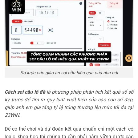
Sơ lược các giáo án soi cầu hiệu quả của nhà cái
Cách soi cầu lô đề
là phương pháp phân tích kết quả xổ số
kỳ trước để tìm ra quy luật xuất hiện của các con số đẹp,
giúp anh em gia tăng tỷ lệ trúng thưởng lên mức tối đa tại
23WIN.
Để có thể chơi và dự đoán kết quả chuẩn chỉ một cách có
logic, khoa học thì chúng ta cần phải nắm vững được các