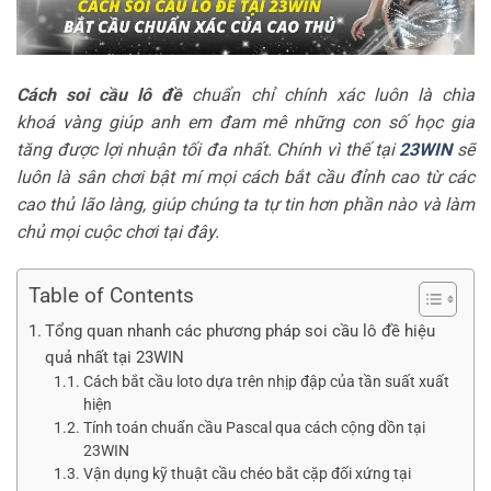
Cách soi cầu lô đề
chuẩn chỉ chính xác luôn là chìa
khoá
vàng giúp anh em đam mê những con số học gia
tăng được lợi nhuận tối đa nhất. Chính vì thế tại
23WIN
sẽ
luôn là sân chơi bật mí mọi cách bắt cầu đỉnh cao từ các
cao thủ lão làng, giúp chúng ta tự tin hơn phần nào và làm
chủ mọi cuộc chơi tại đây.
Table of Contents
Tổng quan nhanh các phương pháp soi cầu lô đề hiệu
quả nhất tại 23WIN
Cách bắt cầu loto dựa trên nhịp đập của tần suất xuất
hiện
Tính toán chuẩn cầu Pascal qua cách cộng dồn tại
23WIN
Vận dụng kỹ thuật cầu chéo bắt cặp đối xứng tại