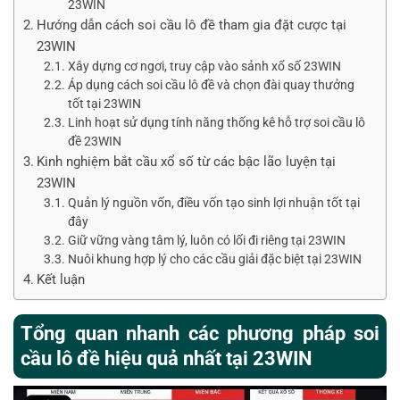
23WIN
Hướng dẫn cách soi cầu lô đề tham gia đặt cược tại
23WIN
Xây dựng cơ ngơi, truy cập vào sảnh xổ số 23WIN
Áp dụng cách soi cầu lô đề và chọn đài quay thưởng
tốt tại 23WIN
Linh hoạt sử dụng tính năng thống kê hỗ trợ soi cầu lô
đề 23WIN
Kinh nghiệm bắt cầu xổ số từ các bậc lão luyện tại
23WIN
Quản lý nguồn vốn, điều vốn tạo sinh lợi nhuận tốt tại
đây
Giữ vững vàng tâm lý, luôn có lối đi riêng tại 23WIN
Nuôi khung hợp lý cho các cầu giải đặc biệt tại 23WIN
Kết luận
Tổng quan nhanh các phương pháp soi
cầu lô đề hiệu quả nhất tại 23WIN