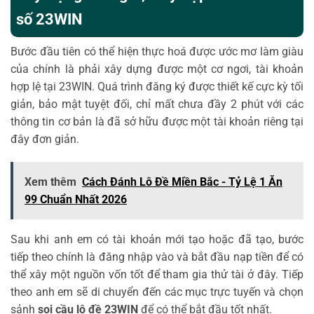
số 23WIN
Bước đầu tiên có thể hiện thực hoá được ước mơ làm giàu
của chính là phải xây dựng được một cơ ngơi, tài khoản
hợp lệ tại 23WIN. Quá trình đăng ký được thiết kế cực kỳ tối
giản, bảo mật tuyệt đối, chỉ mất chưa đầy 2 phút với các
thông tin cơ bản là đã sở hữu được một tài khoản riêng tại
đây đơn giản.
Xem thêm
Cách Đánh Lô Đề Miền Bắc - Tỷ Lệ 1 Ăn
99 Chuẩn Nhất 2026
Sau khi anh em có tài khoản mới tạo hoặc đã tạo, bước
tiếp theo chính là đăng nhập vào và bắt đầu nạp tiền để có
thể xây một nguồn vốn tốt để tham gia thử tài ở đây. Tiếp
theo anh em sẽ di chuyển đến các mục trực tuyến và chọn
sảnh
soi cầu lô đề 23WIN
để có thể bắt đầu tốt nhất.